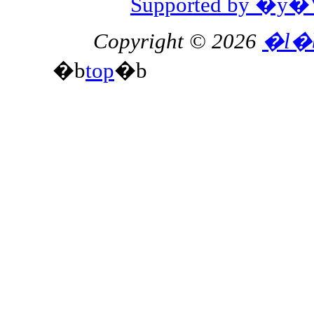
Supported by 
Copyright © 2026
�l�
�b
top
�b