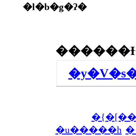
�l�b�g�ʔ�
�y�V�s
�{�[�
�u�����h
�