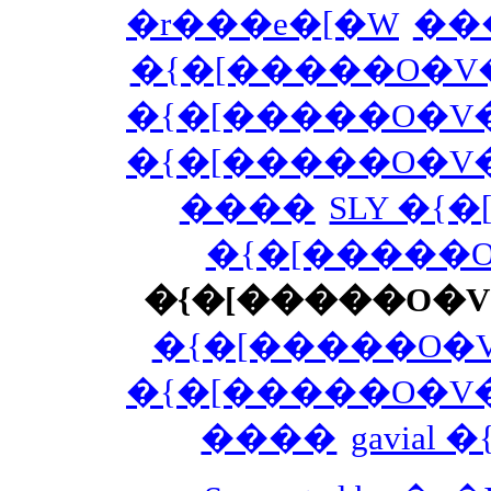
�r���e�[�W
��
�{�[�����O�V
�{�[�����O�V
�{�[�����O�V
����
SLY �{
�{�[�����
�{�[�����O�
�{�[�����O�
�{�[�����O�V
����
gavia