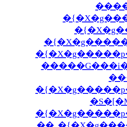
���
�{�X�g��
�{�X�g
�{�X�g����
�{�X�g�����
�����G���i
��
�{�X�g�����
�S�[
�{�X�g�����
�̖�
�{�X�g���