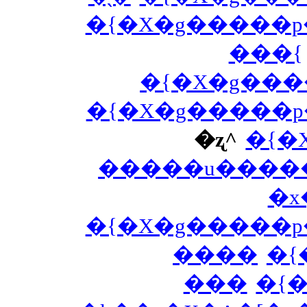
�{�X�g�����
���{
�{�X�g���
�{�X�g�����
�ʐ^
�{�
�����u����
�x
�{�X�g�����
����
�{
���
�{