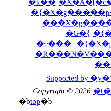
�k��
�X�A�[�c
�{�X�g�����
���X�g���
�G�{
�{
�~���[
�{�X�
�R���N�V��
��
Supported by 
Copyright © 2026
�l�
�b
top
�b