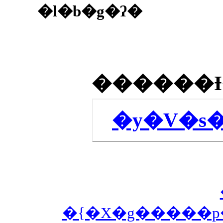
�l�b�g�ʔ�
�y�V�s
�{�X�g�����