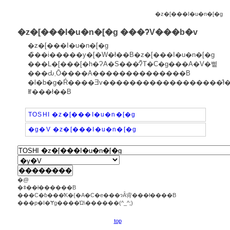
�z�[���I�u�n�[�g
�z�[���I�u�n�[�g ���ʔ̃V���b�v
�z�[���I�u�n�[�g
�̏��i�����y�[�W�ł��B�z�[���I�u�n�[�g
���L�[���[�h�ɁA�S���̒ʔ̃T�C�g���A�V�삩
���Ԃ܂Ō����A��������������B
�l�b�g�Ŕ����Ǝv������������������̂ł
ꂵ���ł��B
TOSHI �z�[���I�u�n�[�g
�g�V �z�[���I�u�n�[�g
�@
�ǂ��ł������B
���C�ɓ���̕K�{�A�C�e���ɂȂ肻���ł����B
���p�I�Ɏg����Ώ\������(^_^;)
top