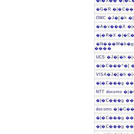
�l�X�� �|�
�G�R �|�C��
OMC �J�[�h 
�A�v���X �
�j�R�X �|�C
�N���W�b�g�
����
UCS �J�[�h 
�|�C���^�[ 
VISA�J�[�h 
�|�C���g �
NTT docomo �
�|�C���g �
docomo �|�C
�|�C���g �
�|�C���g �