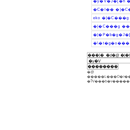
�y�V�J�[�h 
�C�I�� �|�
eko �|�C���
�|�C���g �
�|�P�b�g�J�
�\�t�g�o���
�@
�����L���O�ɂ��
�ʔ̃V���b�v����