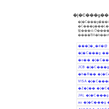
�|�C���g��
�|�C���g�̏��
�C���g���L�[
삩���Ԃ܂
���}�_�d�@ 
�|�C���g �
�o�� �|�C�
JCB �|�C���
�h�R�� �|�
VISA �|�C��
�Z�]�� �|�
JAL �|�C���
au �|�C���g