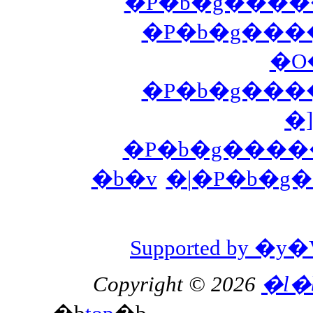
�P�b�g����
�P�b�g���
�O
�P�b�g���
�
�P�b�g����
�b�v
�|�P�b�g
Supported by 
Copyright © 2026
�l�