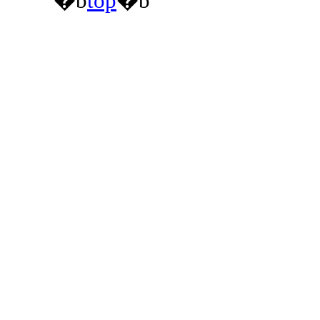
�b
top
�b