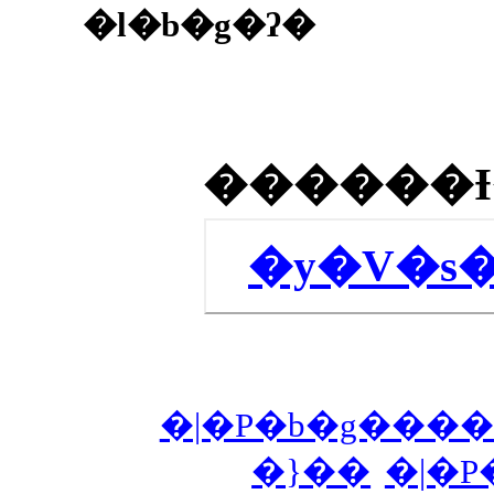
�l�b�g�ʔ�
�y�V�s
�|�P�b�g���
�}��
�|�P