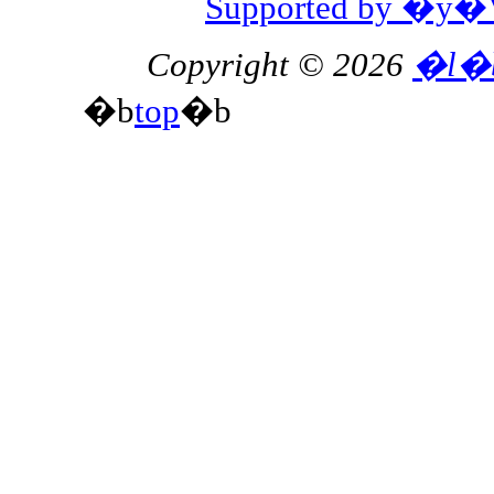
Supported by 
Copyright © 2026
�l�
�b
top
�b