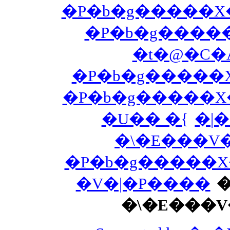
�P�b�g�����X�
�P�b�g�����
�t�@�C�
�P�b�g�����X
�P�b�g�����X�
�U�� �{
�|
�\�E���V�
�P�b�g�����X�
�V�|�P����
�
�\�E���V