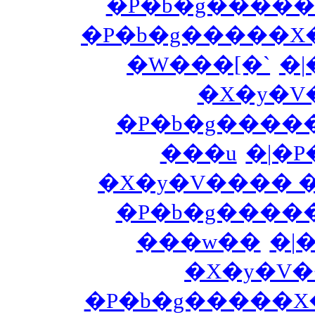
�P�b�g�����X
�P�b�g�����X�
�W���[�`
�|
�X�y�V
�P�b�g�����
���u
�|�P
�X�y�V���� �
�P�b�g�����
���w��
�|
�X�y�V�
�P�b�g�����X�