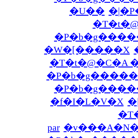
�U��
�|�
�T�t�
�P�b�g����
�W�[�����X
�T�t�@�C�A 
�P�b�g�����X
�P�b�g����
�f�I�L�V�X
�
�T
par
�v���A�N�