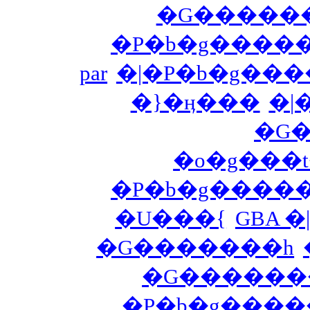
�G������
�P�b�g�����
par
�|�P�b�g���
�}�ӊ���
�|
�G
�o�g���
�P�b�g�����
�U���{
GBA 
�G�������h
�G�������
�P�b�g����