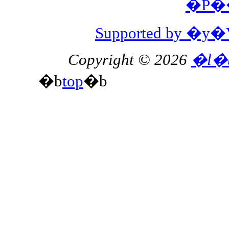
�P�
Supported by 
Copyright © 2026
�l�
�b
top
�b