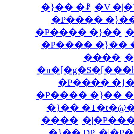
�}�� �ꗗ
�V �|
�P���� �}�
�P���� �}��
�
�P���� �}�� 
����
�
�n�[�g�S�[���
�P���� �}
�P���� �}�� 
�}�� �T�t�@
����
�|�P���
�}�� DP
�|�P