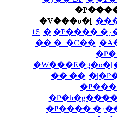
�P����
�V���o�[
���
15
�|�P���� �}
�� �_�C��
�Ȃ
�P�
�W���E�g�o�
�� ��
�|�P
�P���
�P�b�g�����
�P���� �}�