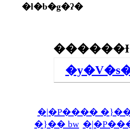
�l�b�g�ʔ�
�y�V�s
�|�P���� �}�
�}�� bw
�|�P��