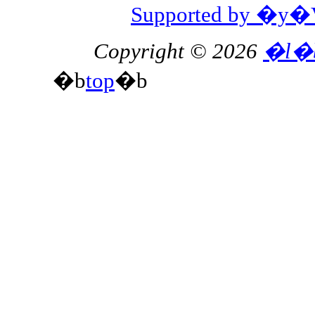
Supported by 
Copyright © 2026
�l�
�b
top
�b