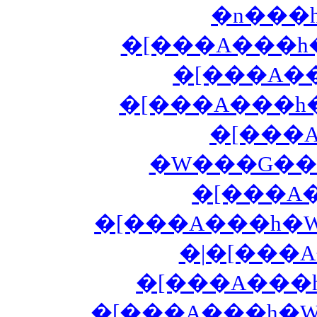
�n���
�[���A���h�
�[���A��
�[���A���h�
�[���
�W���G��
�[���A
�[���A���h�W
�|�[���
�[���A���h
�[���A���h�W