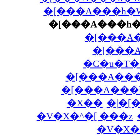
�[���A���h�W
�[���A���h
�[���A
�[���
�C�u�T
�[���A���
�[���A���h
�X��
�|�[
�V�X�^�[ ���z
�V�X�