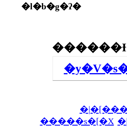
�l�b�g�ʔ�
�y�V�s
�|�[��
�����s�[�X
�