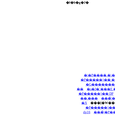
�l�b�g�ʔ�
�|�P���� �\
�P�����}�� �
�G�������h
��
�s�J�`���E
�P�����}�� DP
�� ���
���̃|
�X
���[�W��
�P�����}��
dp16
���̃|�P�