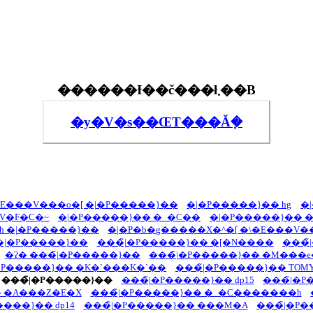
������Ɨ��č���ł܂��B
�y�V�s��ŒT���Ă݂�
�E���V���o�[ �|�P�����}��
�|�P�����}�� hg
�
V�F�C�~
�|�P�����}�� �_�C��
�|�P�����}�� �
 �|�P�����}��
�|�P�b�g�����X�^�[ �\�E���V�
 �|�P�����}��
���̃|�P�����}�� �[�N����
���̃
�ʔ� ���̃|�P�����}��
���̃|�P�����}�� �M���e
�P�����}�� �K�`���K�`��
���̃|�P�����}�� TOM
 ���̃|�P�����}��
���̃|�P�����}�� dp15
���̃|�P
 �A���Z�E�X
���̃|�P�����}�� �_�C�������h
����}�� dp14
���̃|�P�����}�� ���M�A
���̃|�P�