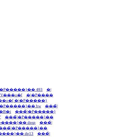
|�P�����}�� 493
�|
V���o�[
�|�P����
��o�[ �|�P�����}
|�P�����}�� bw
���̃|
�B�i
���̃|�P�����}
Y
���̃|�P�����}��
�����}�� dpsp
���̃|
���̃|�P�����}��
����}�� dp13
���̃|