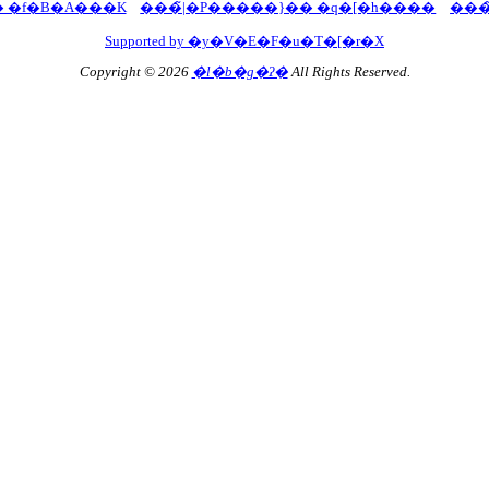
 �f�B�A���K
���̃|�P�����}�� �q�[�h����
���
Supported by �y�V�E�F�u�T�[�r�X
Copyright © 2026
�l�b�g�ʔ�
All Rights Reserved.