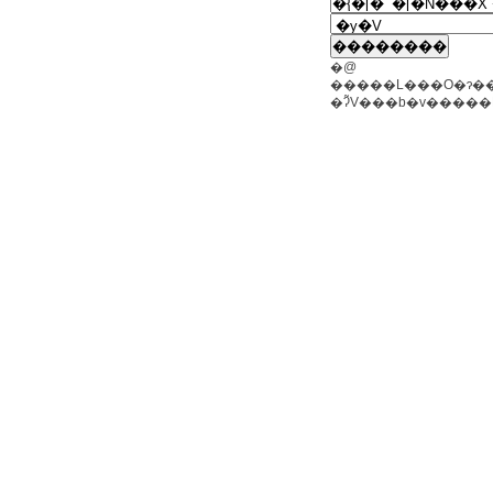
�@
�����L���O�ɂ��
�ʔ̃V���b�v����