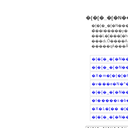
�{�[�_�[�N�
�{�[�_�[�N��
�̏��i�����y�
���L�[���[�h
���Ԃ܂Ō�
�{�[�_�[�N�
�{�[�_�[�N�
�X�m�[�{�[�
�v���e�N�^�
�{�[�_�[�N�
�I�����s�b�
�X�L�[�� �{
�{�[�_�[�N�