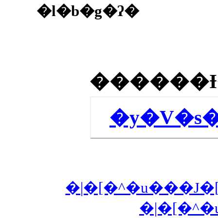
�l�b�g�ʔ�
�y�V�s
�|�[�^�u���J�[
�|�[�^�