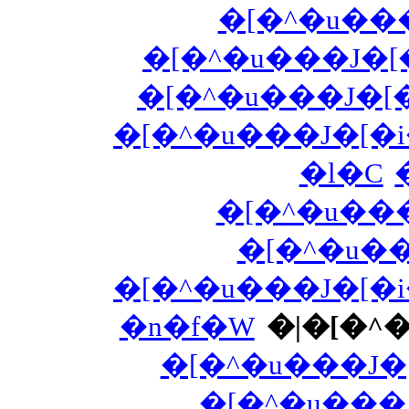
�[�^�u��
�[�^�u���J�
�[�^�u���J�[
�[�^�u���J�[�i
�l�C
�[�^�u���
�[�^�u��
�[�^�u���J�[�i
�n�f�W
�|�[�^�
�[�^�u���J�
�[�^�u���