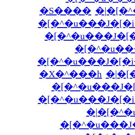
�S����
�|�[�^
�[�^�u���J�[�
�[�^�u���J�[�
�[�^�u��
�[�^�u���J�[�i
�X�^���h
�|�[�
�[�^�u���J�
�[�^�u���J�[�i
�|�[�^�
�[�^�u���J