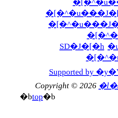
�[�^�u��
�[�^�u���J�
�[�^�u���J�
�[�^�
SD�J�[�h
�
�[�^�
Supported by 
Copyright © 2026
�l�
�b
top
�b