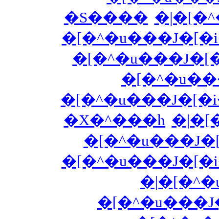
�S����
�|�[�^
�[�^�u���J�[�
�[�^�u���J�[�
�[�^�u��
�[�^�u���J�[�i
�X�^���h
�|�[�
�[�^�u���J�
�[�^�u���J�[�i
�|�[�^�
�[�^�u���J