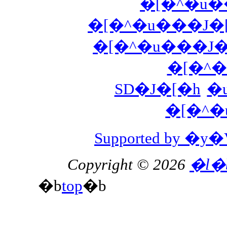
�[�^�u��
�[�^�u���J�
�[�^�u���J�
�[�^�
SD�J�[�h
�
�[�^�
Supported by 
Copyright © 2026
�l�
�b
top
�b