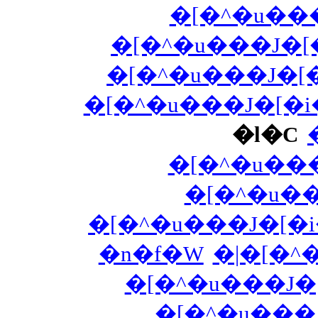
�[�^�u��
�[�^�u���J�
�[�^�u���J�[
�[�^�u���J�[�i
�l�C
�[�^�u���
�[�^�u��
�[�^�u���J�[�i
�n�f�W
�|�[�^�
�[�^�u���J�
�[�^�u���