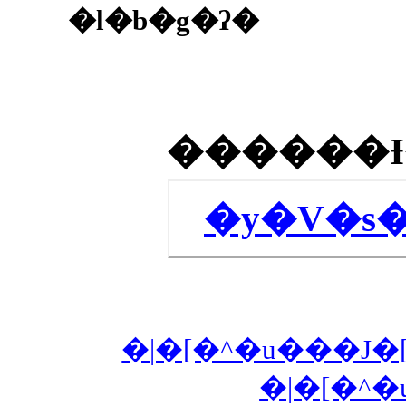
�l�b�g�ʔ�
�y�V�s
�|�[�^�u���J�[
�|�[�^�