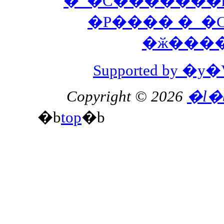
�_�C�������h
�P���� �_�
�ӂ���
Supported by 
Copyright © 2026
�l�
�b
top
�b