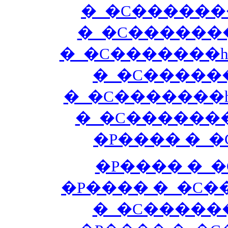
�_�C�������
�_�C�������
�_�C�������h
�_�C������
�_�C�������h
�_�C�������h
�P���� �_�
�P���� �_�
�P���� �_�C�
�_�C������