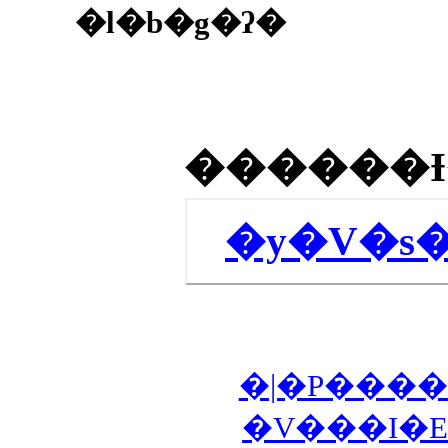
�l�b�g�ʔ�
�y�V�s
�|�P����
�V���I�