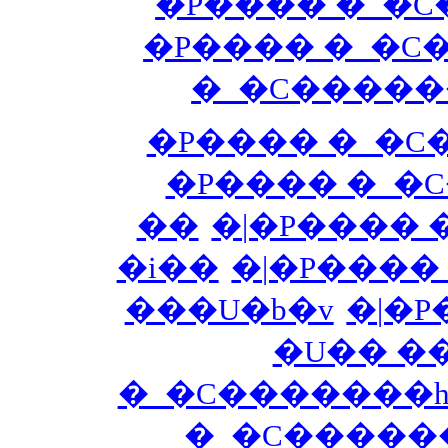
�P���� �_�C
�P���� �_�C
�_�C�����
�P���� �_�C
�P���� �_�C
��
�|�P���� 
�i��
�|�P����
���U�b�v
�|�
�_�C�������h
�_�C������