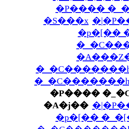
�P���� �_
�S���x
�|�P
�p�[�� 
�_�C���
�A���Z
�_�C�������h
�_�C�������h 
�P���� �_�
�A�j��
�|�P
�p�[�� �_�