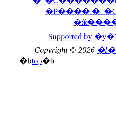
�_�C�������h
�P���� �_�
�ӂ���
Supported by 
Copyright © 2026
�l�
�b
top
�b