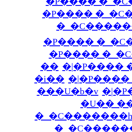
�P���� �_�C
�P���� �_�C
�_�C�����
�P���� �_�C
�P���� �_�C
��
�|�P���� 
�i��
�|�P����
���U�b�v
�|�
�_�C�������h
�_�C������