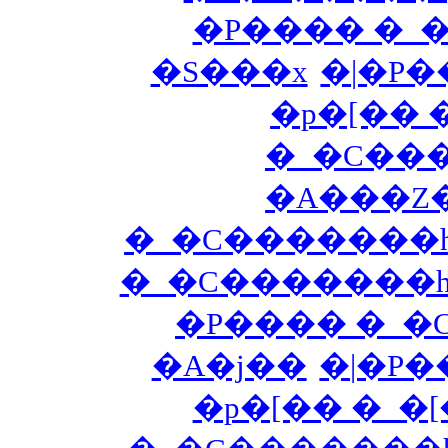
�P���� �_
�S���x
�|�P
�p�[�� 
�_�C���
�A���Z
�_�C�������h
�_�C�������h 
�P���� �_�
�A�j��
�|�P
�p�[�� �_�