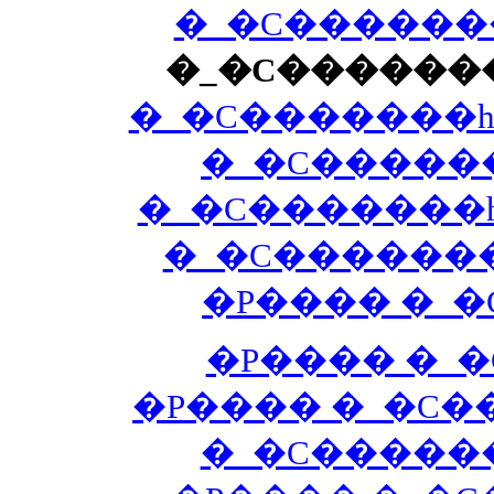
�_�C�������
�_�C�������
�_�C�������h
�_�C������
�_�C�������h
�_�C�������h
�P���� �_�
�P���� �_�
�P���� �_�C�
�_�C������