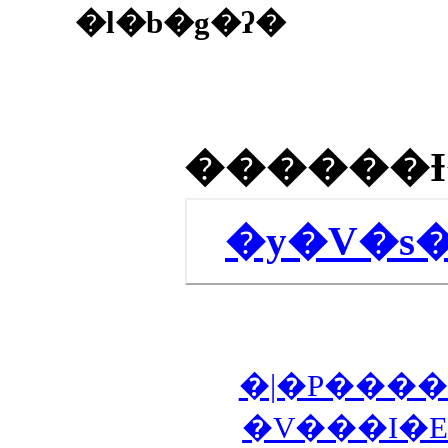
�l�b�g�ʔ�
�y�V�s
�|�P����
�V���I�